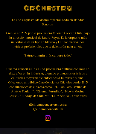
orchestra
Es una Orquesta Mexicana especializada en Bandas
Sonoras.
Creada en 2022 por la productora Cinema Concert Club, bajo
la dirección musical de Laura Reyes. Es la orquesta más
importante de su tipo en México y Latinoamérica con
músicos profesionales que te deleitarán nota a nota.
"Extraordinaria música para todos"
Cinema Concert Club es una productora cultural con más de
diez años en la industria, creando propuestas artísticas y
culturales mayormente enfocadas a la música y cine.
Ofreciendo al público Cine Conciertos Oficiales desde 2015
con funciones de clásicos como:
"El Fabuloso Destino de
Amélie Poulain", "Cinema Paradiso",
"Howls Moving
Castle", "El Viaje de Chihiro", "El Principito", entre otras.
@cinemaconcertorchestra
@cinemaconcertclub