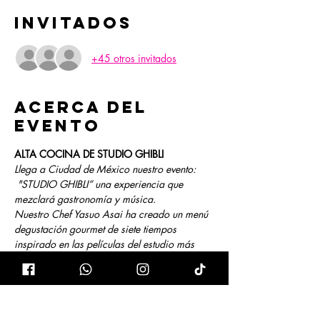
Invitados
+45 otros invitados
Acerca del
evento
ALTA COCINA DE STUDIO GHIBLI
Llega a Ciudad de México nuestro evento: 
 "STUDIO GHIBLI” una experiencia que 
mezclará gastronomía y música.
Nuestro Chef Yasuo Asai ha creado un menú 
degustación gourmet de siete tiempos 
inspirado en las películas del estudio más 
importante de Japón •STUDIO GHIBLI•
Un recorrido gastronómico y musical 🎵
Nuestra experiencia gastronómica es 
acompañada de un concierto íntimo a piano 
y violín, con el que  recorreras las piezas 