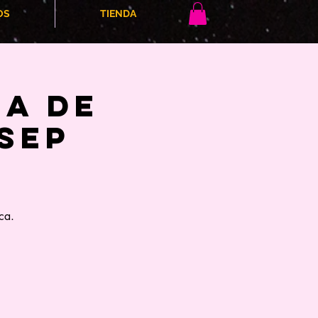
OS
TIENDA
NA DE
 SEP
ca.