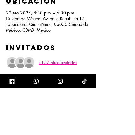
ubicación
22 sep 2024, 4:30 p.m. – 6:30 p.m.
Ciudad de México, Av. de la República 17,
Tabacalera, Cuauhtémoc, 06050 Ciudad de
México, CDMX, México
Invitados
+157 otros invitados
Acerca del
evento
🔥
CELEBRAMOS 20 AÑOS DE HOWLS 
MOVING CASTLE🔥
Nuestra peli favorita regresa en pantalla 
grande ✨🫶🏻 comenzando nuestro tour por 
México. 
No te pierdas de esta increíble película con 