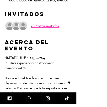
11000 Ciudad de México, CDMX, México
Invitados
+39 otros invitados
Acerca del
evento
“
RATATOUILLE 
“ 👨🏻‍🍳🍴🐀
 ✨¡Una experiencia gastronómica 
memorable! ✨  
Dónde el Chef Landeta creará un menú 
degustación de alta cocina inspirado en la 🎥 
película Ratatouille que te transportará a su 
mundo en esta increíble historia 
cinematográfica.  