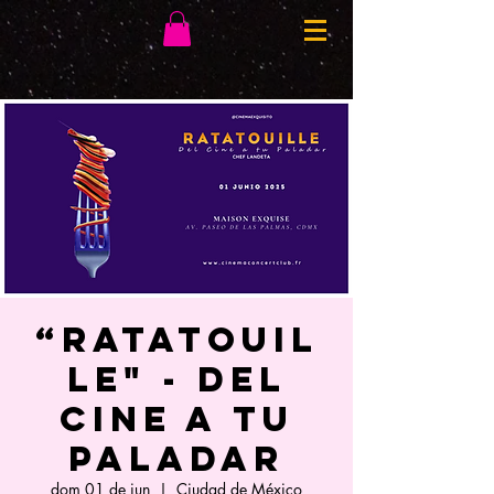
“RATATOUIL
LE" - Del
Cine a tu
Paladar
dom 01 de jun
  |  
Ciudad de México