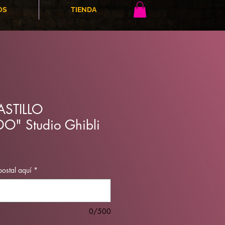
OS
TIENDA
ASTILLO
" Studio Ghibli
postal aquí
*
0/500