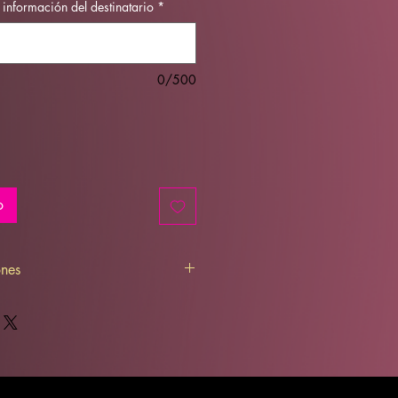
 información del destinatario
*
0/500
o
ones
ble