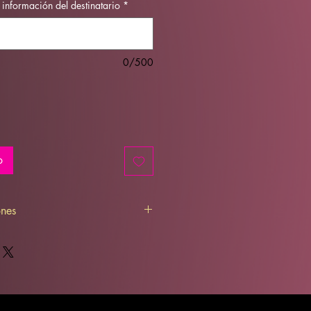
 información del destinatario
*
0/500
o
ones
ble