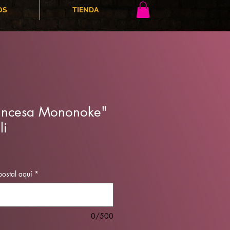
OS
TIENDA
incesa Mononoke"
li
postal aquí
*
0/500